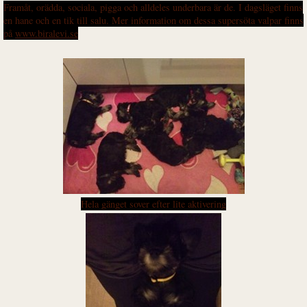
Framåt, orädda, sociala, pigga och alldeles underbara är de. I dagsläget finns
en hane och en tik till salu. Mer information om dessa supersöta valpar finns
på
www.biralevi.se
Hela gänget sover efter lite aktivering