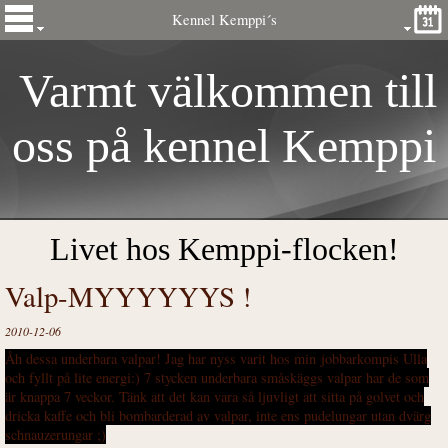
Kennel Kemppi´s
Varmt välkommen till
oss på kennel
Kemp
pi
´s
Livet hos Kemppi-flocken!
Valp-MYYYYYYS !
2010-12-06
Åh dessa underbara valpar! Jag har nyss varit hos min jobbarkompis Ulla
och fyllt på lite energi:) 7 stycken underbara småskäggs valpar har de som
är knappa 7 veckor. Tänk att det kan vara så ljuvligt att sitta på golvet och
dricka kaffe och bli bombarderad av valpar, inte ens pudelungar utan dvärg
schnauzerungar ;)