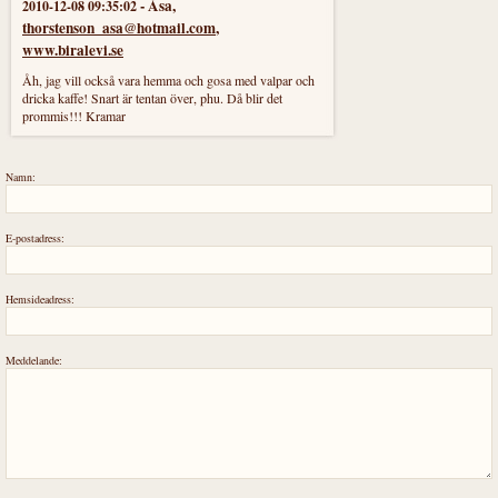
-
Åsa
,
2010-12-08 09:35:02
thorstenson_asa@hotmail.com
,
www.biralevi.se
Åh, jag vill också vara hemma och gosa med valpar och
dricka kaffe! Snart är tentan över, phu. Då blir det
prommis!!! Kramar
Namn:
E-postadress:
Hemsideadress:
Meddelande: