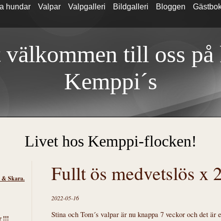
a hundar
Valpar
Valpgalleri
Bildgalleri
Bloggen
Gästbo
 välkommen till oss på
Kemp
pi´s
Livet hos Kemppi-flocken!
Fullt ös medvetslös x 2
s & Skara.
2022-05-16
Stina och Tom´s valpar är nu knappa 7 veckor och det är et
 !!!