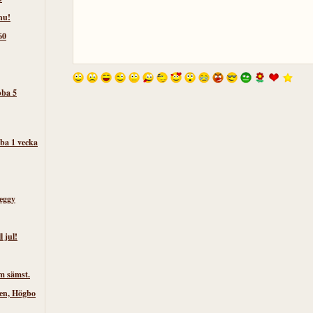
nu!
60
bba 5
ba 1 vecka
eggy
l jul!
m sämst.
ken, Högbo