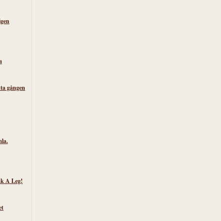
igen
a
sta gången
la.
k A Leg!
et