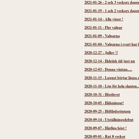
2021-01-26
-
2 och 3 veckors dage
2021-01-19
-
1 och 2 veckors dage
2021-01-14
-
Alla växer !
2021-01-11
-
Fler valpar
2021-01-09
-
Valparna
2021-01-04
-
Valparna i svart har
2020-12-27
-
Jullov !!
2020-12-14
-
Hektisk tid just nu
2020-12-03
-
Denna väntan.....
2020-11-15
-
Lugnet börjar lägga s
2020-11-10
-
Löp för hela slanten..
2020-10-31
-
Höstlovet
2020-10-05
-
Hälsningar!
2020-09-25
-
Höftledsröntgen
2020-09-14
-
Utställningsdebut
2020-09-07
-
Härliga höst !
2020-09-01
-
Rut 8 veckor