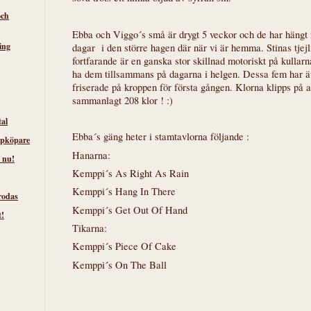
och
Ebba och Viggo´s små är drygt 5 veckor och de har hängt 
ing
dagar i den större hagen där när vi är hemma. Stinas tjejl
fortfarande är en ganska stor skillnad motoriskt på kullar
ha dem tillsammans på dagarna i helgen. Dessa fem har ä
friserade på kroppen för första gången. Klorna klipps på 
sammanlagt 208 klor ! :)
tal
Ebba´s gäng heter i stamtavlorna följande :
lpköpare
Hanarna:
 nu!
Kemppi´s As Right As Rain
Kemppi´s Hang In There
rodas
Kemppi´s Get Out Of Hand
t!
Tikarna:
Kemppi´s Piece Of Cake
Kemppi´s On The Ball