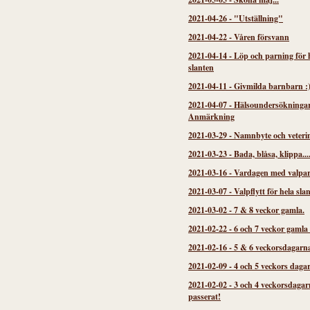
2021-04-26
-
"Utställning"
2021-04-22
-
Våren försvann
2021-04-14
-
Löp och parning för 
slanten
2021-04-11
-
Givmilda barnbarn :
2021-04-07
-
Hälsoundersökninga
Anmärkning
2021-03-29
-
Namnbyte och veteri
2021-03-23
-
Bada, blåsa, klippa...
2021-03-16
-
Vardagen med valpa
2021-03-07
-
Valpflytt för hela sla
2021-03-02
-
7 & 8 veckor gamla.
2021-02-22
-
6 och 7 veckor gamla
2021-02-16
-
5 & 6 veckorsdagarn
2021-02-09
-
4 och 5 veckors daga
2021-02-02
-
3 och 4 veckorsdagar
passerat!