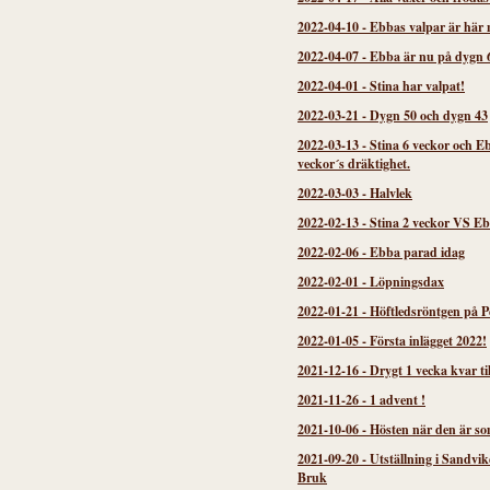
2022-04-10
-
Ebbas valpar är här 
2022-04-07
-
Ebba är nu på dygn 
2022-04-01
-
Stina har valpat!
2022-03-21
-
Dygn 50 och dygn 43
2022-03-13
-
Stina 6 veckor och E
veckor´s dräktighet.
2022-03-03
-
Halvlek
2022-02-13
-
Stina 2 veckor VS Eb
2022-02-06
-
Ebba parad idag
2022-02-01
-
Löpningsdax
2022-01-21
-
Höftledsröntgen på P
2022-01-05
-
Första inlägget 2022!
2021-12-16
-
Drygt 1 vecka kvar til
2021-11-26
-
1 advent !
2021-10-06
-
Hösten när den är so
2021-09-20
-
Utställning i Sandvi
Bruk