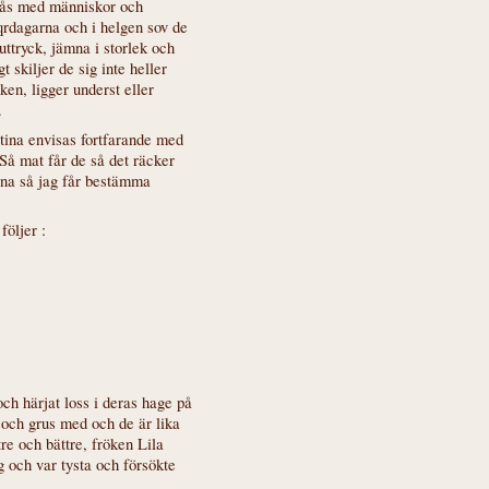
umgås med människor och
qrdagarna och i helgen sov de
ttryck, jämna i storlek och
 skiljer de sig inte heller
ken, ligger underst eller
.
tina envisas fortfarande med
 Så mat får de så det räcker
Stina så jag får bestämma
följer :
 och härjat loss i deras hage på
 och grus med och de är lika
ttre och bättre, fröken Lila
 och var tysta och försökte