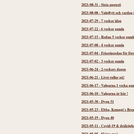
2021-08-31
-
Sista augusti
2021-08-08
-
Valpflytt och vardag 
2021-07-29
-
7 veckor idag
2021-07-22
-
6 veckor gamla
2021-07-15
-
Redan 5 veckor gaml
2021-07-08
-
4 veckor gamla
2021-07-04
-
Friseringsdag för för
2021-07-02
-
3 veckor gamla
2021-06-24
-
2-veckors dagen
2021-06-21
-
Livet rullar på!
2021-06-17
-
Valparna 1 vecka gam
2021-06-10
-
Valparna är här !
2021-05-30
-
Dygn 51
2021-05-23
-
Ebba, Kemppi´s Brea
2021-05-19
-
Dygn 40
2021-05-11
-
Covid-19 & dräktigh
2021-05-05
-
Sköna maj...