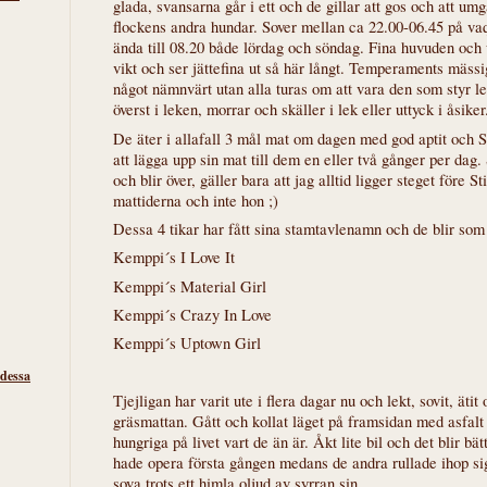
glada, svansarna går i ett och de gillar att gos och att 
flockens andra hundar. Sover mellan ca 22.00-06.45 på va
ända till 08.20 både lördag och söndag. Fina huvuden och u
vikt och ser jättefina ut så här långt. Temperaments mässigt
något nämnvärt utan alla turas om att vara den som styr le
överst i leken, morrar och skäller i lek eller uttyck i åsiker
De äter i allafall 3 mål mat om dagen med god aptit och S
att lägga upp sin mat till dem en eller två gånger per dag.
och blir över, gäller bara att jag alltid ligger steget före 
mattiderna och inte hon ;)
Dessa 4 tikar har fått sina stamtavlenamn och de blir som 
Kemppi´s I Love It
Kemppi´s Material Girl
Kemppi´s Crazy In Love
Kemppi´s Uptown Girl
 dessa
Tjejligan har varit ute i flera dagar nu och lekt, sovit, ätit
gräsmattan. Gått och kollat läget på framsidan med asfalt
hungriga på livet vart de än är. Åkt lite bil och det blir bä
hade opera första gången medans de andra rullade ihop sig
sova trots ett himla oljud av syrran sin.