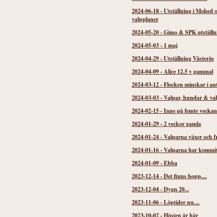
2024-06-18
-
Utställning i Mohed 
valpplaner
2024-05-20
-
Gimo & SPK utställn
2024-05-03
-
1 maj
2024-04-29
-
Utställning Västerås
2024-04-09
-
Alice 12.5 v gammal
2024-03-12
-
Flocken minskar i an
2024-03-03
-
Valpar, hundar & va
2024-02-15
-
Inne på femte veckan
2024-01-29
-
2 veckor gamla
2024-01-24
-
Valparna växer och f
2024-01-16
-
Valparna har kommi
2024-01-09
-
Ebba
2023-12-14
-
Det finns hopp....
2023-12-04
-
Dygn 20...
2023-11-06
-
Löptider nu....
2023-10-02
-
Hösten är här