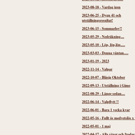
2023-08-18
-
Vardag igen
2023-06-25
-
Dygn 41 och
utställningsresultat!
2023-06-15
-
Sommarlov!!
2023-05-29
-
Nedräkning....
2023-05-10
-
Löp, löp,löp.....
2023-03-03
-
Denna väntan.....
2023-01-19
-
2023
2022-11-14
-
Valpar
2022-10-07
-
Blåsig Oktober
2022-09-13
-
Utställning i Gimo
2022-08-29
-
Länge sedan....
2022-06-14
-
Valpflytt !!
2022-06-01
-
Bara 1 vecka kvar
2022-05-16
-
Fullt ös medvetslös x 
2022-05-01
-
1 maj
2022-04-17
-
Alla växer och frodas