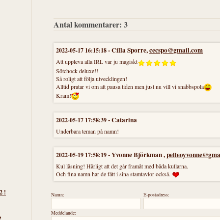
Antal kommentarer:
3
-
Cilla Sporre
,
cecspo@gmail.com
2022-05-17 16:15:18
Att uppleva alla IRL var ju magiskt
Sötchock deluxe!!
Så roligt att följa utvecklingen!
Alltid pratar vi om att pausa tiden men just nu vill vi snabbspola
Kram!
-
Catarina
2022-05-17 17:58:39
Underbara teman på namn!
-
Yvonne Björkman
,
pelleoyvonne@gma
2022-05-19 17:58:19
Kul läsning! Härligt att det går framåt med båda kullarna.
Och fina namn har de fått i sina stamtavlor också.
2 !
Namn:
E-postadress:
Meddelande:
!