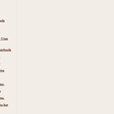
hela
)
r Utan
närbesök
.
r
nten
 nu.
a
rna.
na har