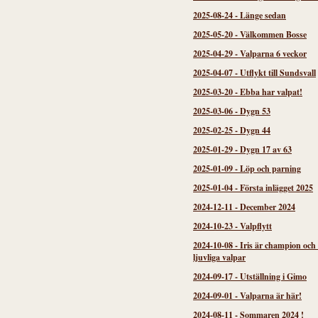
2025-08-24
-
Länge sedan
2025-05-20
-
Välkommen Bosse
2025-04-29
-
Valparna 6 veckor
2025-04-07
-
Utflykt till Sundsvall
2025-03-20
-
Ebba har valpat!
2025-03-06
-
Dygn 53
2025-02-25
-
Dygn 44
2025-01-29
-
Dygn 17 av 63
2025-01-09
-
Löp och parning
2025-01-04
-
Första inlägget 2025
2024-12-11
-
December 2024
2024-10-23
-
Valpflytt
2024-10-08
-
Iris är champion och
ljuvliga valpar
2024-09-17
-
Utställning i Gimo
2024-09-01
-
Valparna är här!
2024-08-11
-
Sommaren 2024 !