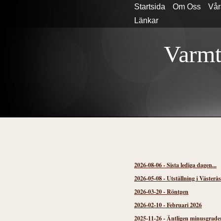
Startsida
Om Oss
Vår
Länkar
Varmt
2026-08-06
-
Sista lediga dagen...
2026-05-08
-
Utställning i Västerå
2026-03-20
-
Röntgen
2026-02-10
-
Februari 2026
2025-11-26
-
Äntligen minusgrader