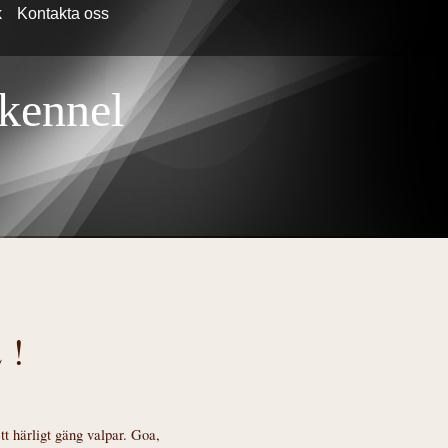
k
Kontakta oss
 kennel
 !
t härligt gäng valpar. Goa,