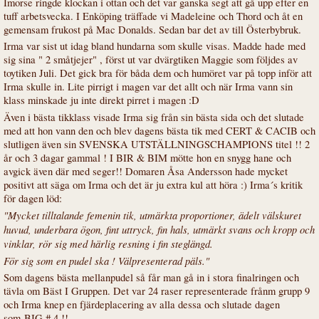
Imorse ringde klockan i ottan och det var ganska segt att gå upp efter en
tuff arbetsvecka. I Enköping träffade vi Madeleine och Thord och åt en
gemensam frukost på Mac Donalds. Sedan bar det av till Österbybruk.
Irma var sist ut idag bland hundarna som skulle visas. Madde hade med
sig sina " 2 småtjejer" , först ut var dvärgtiken Maggie som följdes av
toytiken Juli. Det gick bra för båda dem och humöret var på topp inför att
Irma skulle in. Lite pirrigt i magen var det allt och när Irma vann sin
klass minskade ju inte direkt pirret i magen :D
Även i bästa tikklass visade Irma sig från sin bästa sida och det slutade
med att hon vann den och blev dagens bästa tik med CERT & CACIB och
slutligen även sin SVENSKA UTSTÄLLNINGSCHAMPIONS titel !! 2
år och 3 dagar gammal ! I BIR & BIM mötte hon en snygg hane och
avgick även där med seger!! Domaren Åsa Andersson hade mycket
positivt att säga om Irma och det är ju extra kul att höra :) Irma´s kritik
för dagen löd:
"Mycket tilltalande femenin tik, utmärkta proportioner, ädelt välskuret
huvud, underbara ögon, fint uttryck, fin hals, utmärkt svans och kropp och
vinklar, rör sig med härlig resning i fin steglängd.
För sig som en pudel ska ! Välpresenterad päls."
Som dagens bästa mellanpudel så får man gå in i stora finalringen och
tävla om Bäst I Gruppen. Det var 24 raser representerade frånm grupp 9
och Irma knep en fjärdeplacering av alla dessa och slutade dagen
som
BIG # 4 !!