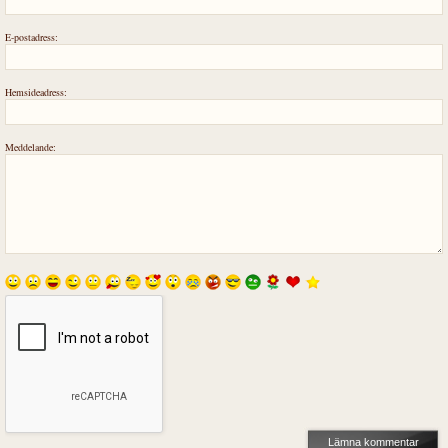
E-postadress:
Hemsideadress:
Meddelande: