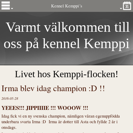
Kennel Kemppi´s
Varmt välkommen till
oss på kennel
Kemp
pi
´s
Livet hos Kemppi-flocken!
Irma blev idag champion :D !!
2016-05-28
YEEES!!! JIPPIIIIE !!! WOOOW !!!
Idag fick vi en ny svenska champion, nämligen våran egenuppfödda
underbara svarta Irma :D Irma är dotter till Asta och fyllde 2 år i
onsdags.