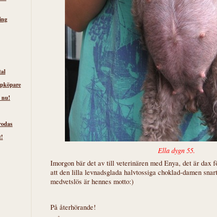
ing
tal
lpköpare
 nu!
rodas
t!
Ella dygn 55.
Imorgon bär det av till veterinären med Enya, det är dax f
att den lilla levnadsglada halvtossiga choklad-damen snart 
medvetslös är hennes motto:)
På återhörande!