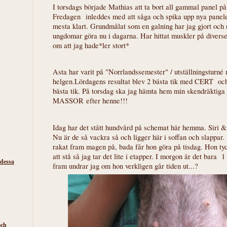
I torsdags började Mathias att ta bort all gammal panel på
Fredagen inleddes med att såga och spika upp nya panelen
mesta klart. Grundmålat som en galning har jag gjort och
ungdomar göra nu i dagarna. Har hittat muskler på diverse 
om att jag hade*ler stort*
Asta har varit på "Norrlandssemester" / utställningsturn
helgen.Lördagens resultat blev 2 bästa tik med CERT och
bästa tik. På torsdag ska jag hämta hem min skendräktiga
MASSOR efter henne!!!
Idag har det stått hundvård på schemat här hemma. Siri &
Nu är de så vackra så och ligger här i soffan och slappar. 
rakat fram magen på, bada får hon göra på tisdag. Hon tyck
att stå så jag tar det lite i etapper. I morgon är det bara 
 dessa
fram undrar jag om hon verkligen går tiden ut...?
och