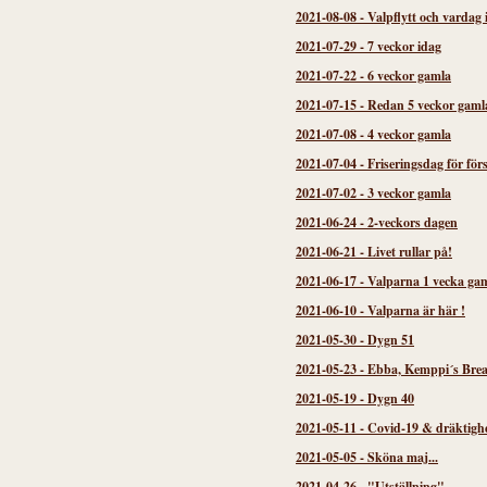
2021-08-08
-
Valpflytt och vardag 
2021-07-29
-
7 veckor idag
2021-07-22
-
6 veckor gamla
2021-07-15
-
Redan 5 veckor gaml
2021-07-08
-
4 veckor gamla
2021-07-04
-
Friseringsdag för för
2021-07-02
-
3 veckor gamla
2021-06-24
-
2-veckors dagen
2021-06-21
-
Livet rullar på!
2021-06-17
-
Valparna 1 vecka gam
2021-06-10
-
Valparna är här !
2021-05-30
-
Dygn 51
2021-05-23
-
Ebba, Kemppi´s Brea
2021-05-19
-
Dygn 40
2021-05-11
-
Covid-19 & dräktigh
2021-05-05
-
Sköna maj...
2021-04-26
-
"Utställning"