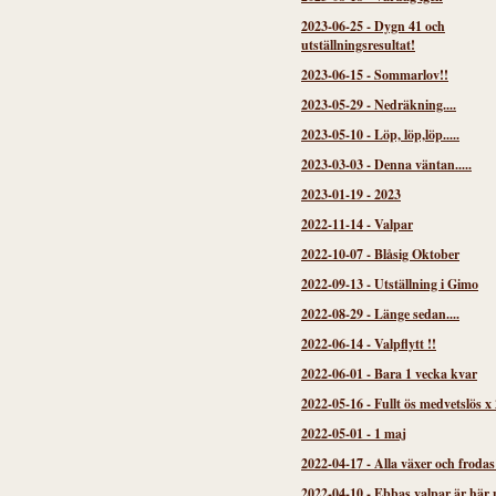
2023-06-25
-
Dygn 41 och
utställningsresultat!
2023-06-15
-
Sommarlov!!
2023-05-29
-
Nedräkning....
2023-05-10
-
Löp, löp,löp.....
2023-03-03
-
Denna väntan.....
2023-01-19
-
2023
2022-11-14
-
Valpar
2022-10-07
-
Blåsig Oktober
2022-09-13
-
Utställning i Gimo
2022-08-29
-
Länge sedan....
2022-06-14
-
Valpflytt !!
2022-06-01
-
Bara 1 vecka kvar
2022-05-16
-
Fullt ös medvetslös x 
2022-05-01
-
1 maj
2022-04-17
-
Alla växer och frodas
2022-04-10
-
Ebbas valpar är här 