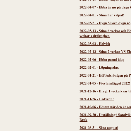
2022-04-07
-
Ebba är nu på dygn 
2022-04-01
-
Stina har valpat!
2022-03-21
-
Dygn 50 och dygn 43
2022-03-13
-
Stina 6 veckor och E
veckor´s dräktighet.
2022-03-03
-
Halvlek
2022-02-13
-
Stina 2 veckor VS Eb
2022-02-06
-
Ebba parad idag
2022-02-01
-
Löpningsdax
2022-01-21
-
Höftledsröntgen på P
2022-01-05
-
Första inlägget 2022!
2021-12-16
-
Drygt 1 vecka kvar til
2021-11-26
-
1 advent !
2021-10-06
-
Hösten när den är so
2021-09-20
-
Utställning i Sandvi
Bruk
2021-08-31
-
Sista augusti