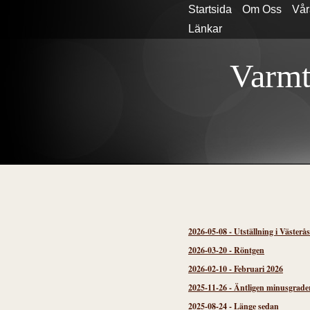
Startsida
Om Oss
Vår
Länkar
Varmt
2026-05-08
-
Utställning i Västerå
2026-03-20
-
Röntgen
2026-02-10
-
Februari 2026
2025-11-26
-
Äntligen minusgrader
2025-08-24
-
Länge sedan