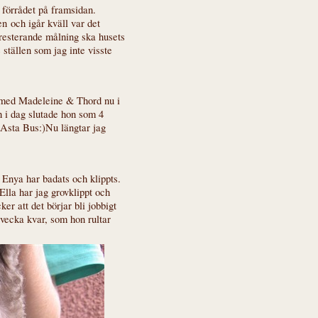
 förrådet på framsidan.
 och igår kväll var det
 resterande målning ska husets
ställen som jag inte visste
é med Madeleine & Thord nu i
 i dag slutade hon som 4
 Asta Bus:)Nu längtar jag
 Enya har badats och klippts.
Ella har jag grovklippt och
er att det börjar bli jobbigt
1 vecka kvar, som hon rultar