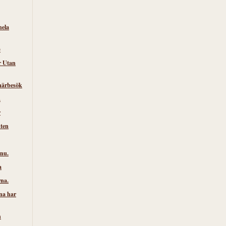
hela
)
r Utan
närbesök
.
r
nten
 nu.
a
rna.
na har
n