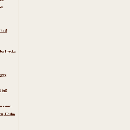
60
bba 5
ba 1 vecka
eggy
l jul!
m sämst.
ken, Högbo