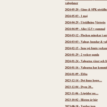
valpplaner
2024-05-20
-
Gimo & SPK utställn
2024-05-03
-
1 maj
2024-04-29
-
Utställning Västerås
2024-04-09
-
Alice 12.5 v gammal
2024-03-12
-
Flocken minskar i an
2024-03-03
-
Valpar, hundar & va
2024-02-15
-
Inne på femte veckan
2024-01-29
-
2 veckor gamla
2024-01-24
-
Valparna växer och f
2024-01-16
-
Valparna har kommi
2024-01-09
-
Ebba
2023-12-14
-
Det finns hopp....
2023-12-04
-
Dygn 20...
2023-11-06
-
Löptider nu....
2023-10-02
-
Hösten är här
2023-08-18
-
Vardag igen