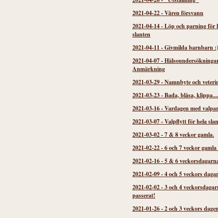
2021-04-22
-
Våren försvann
2021-04-14
-
Löp och parning för 
slanten
2021-04-11
-
Givmilda barnbarn :
2021-04-07
-
Hälsoundersökninga
Anmärkning
2021-03-29
-
Namnbyte och veteri
2021-03-23
-
Bada, blåsa, klippa...
2021-03-16
-
Vardagen med valpa
2021-03-07
-
Valpflytt för hela sla
2021-03-02
-
7 & 8 veckor gamla.
2021-02-22
-
6 och 7 veckor gamla
2021-02-16
-
5 & 6 veckorsdagarn
2021-02-09
-
4 och 5 veckors daga
2021-02-02
-
3 och 4 veckorsdagar
passerat!
2021-01-26
-
2 och 3 veckors dage