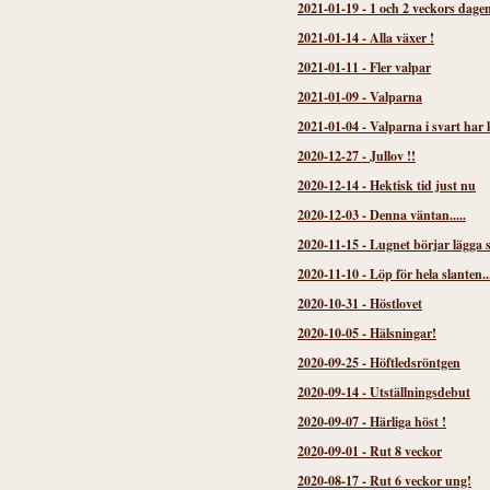
2021-01-19
-
1 och 2 veckors dage
2021-01-14
-
Alla växer !
2021-01-11
-
Fler valpar
2021-01-09
-
Valparna
2021-01-04
-
Valparna i svart har
2020-12-27
-
Jullov !!
2020-12-14
-
Hektisk tid just nu
2020-12-03
-
Denna väntan.....
2020-11-15
-
Lugnet börjar lägga s
2020-11-10
-
Löp för hela slanten..
2020-10-31
-
Höstlovet
2020-10-05
-
Hälsningar!
2020-09-25
-
Höftledsröntgen
2020-09-14
-
Utställningsdebut
2020-09-07
-
Härliga höst !
2020-09-01
-
Rut 8 veckor
2020-08-17
-
Rut 6 veckor ung!