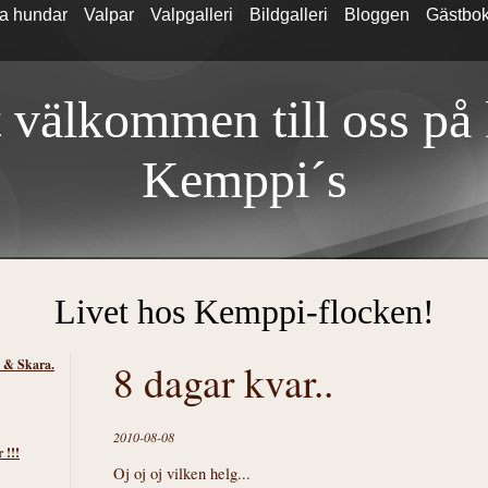
a hundar
Valpar
Valpgalleri
Bildgalleri
Bloggen
Gästbo
 välkommen till oss på
Kemp
pi´s
Livet hos Kemppi-flocken!
s & Skara.
8 dagar kvar..
2010-08-08
 !!!
Oj oj oj vilken helg...