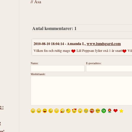
// Åsa
Antal kommentarer:
1
-
Amanda L
,
www.lundsgard.com
2010-08-10 18:04:14
Vilken fin och rultig mage
Lill Peppsan fyller oxå 1 år snart
Vil
Namn:
E-postadress:
Meddelande:
2 !
!
nu!