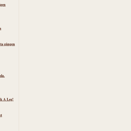
igen
a
sta gången
la.
k A Leg!
et