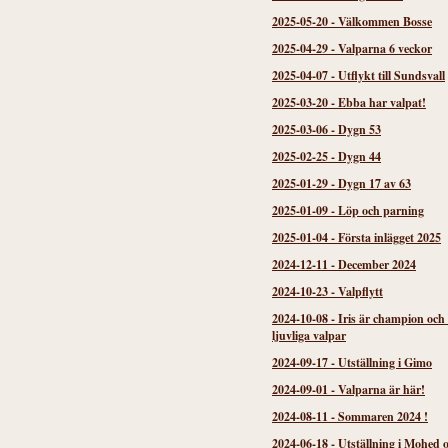
2025-05-20
-
Välkommen Bosse
2025-04-29
-
Valparna 6 veckor
2025-04-07
-
Utflykt till Sundsvall
2025-03-20
-
Ebba har valpat!
2025-03-06
-
Dygn 53
2025-02-25
-
Dygn 44
2025-01-29
-
Dygn 17 av 63
2025-01-09
-
Löp och parning
2025-01-04
-
Första inlägget 2025
2024-12-11
-
December 2024
2024-10-23
-
Valpflytt
2024-10-08
-
Iris är champion och
ljuvliga valpar
2024-09-17
-
Utställning i Gimo
2024-09-01
-
Valparna är här!
2024-08-11
-
Sommaren 2024 !
2024-06-18
-
Utställning i Mohed 