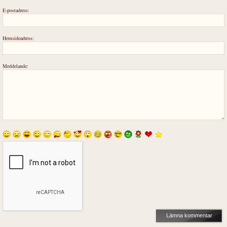
E-postadress:
Hemsideadress:
Meddelande: