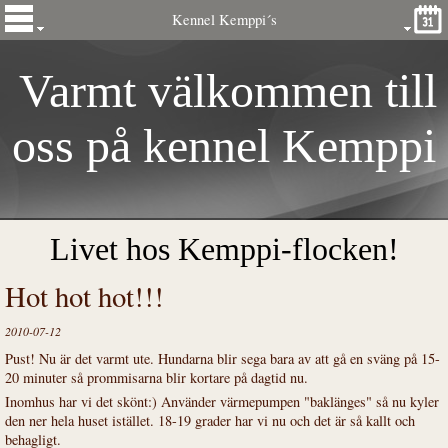
Kennel Kemppi´s
Varmt välkommen till
oss på kennel
Kemp
pi
´s
Livet hos Kemppi-flocken!
Hot hot hot!!!
2010-07-12
Pust! Nu är det varmt ute. Hundarna blir sega bara av att gå en sväng på 15-
20 minuter så prommisarna blir kortare på dagtid nu.
Inomhus har vi det skönt:) Använder värmepumpen "baklänges" så nu kyler
den ner hela huset istället. 18-19 grader har vi nu och det är så kallt och
behagligt.