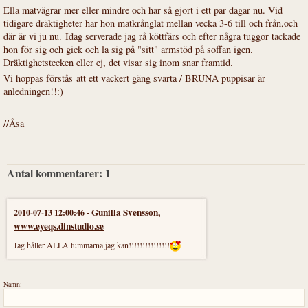
Ella matvägrar mer eller mindre och har så gjort i ett par dagar nu. Vid
tidigare dräktigheter har hon matkrånglat mellan vecka 3-6 till och från,och
där är vi ju nu. Idag serverade jag rå köttfärs och efter några tuggor tackade
hon för sig och gick och la sig på "sitt" armstöd på soffan igen.
Dräktighetstecken eller ej, det visar sig inom snar framtid.
Vi hoppas förstås att ett vackert gäng svarta / BRUNA puppisar är
anledningen!!:)
//Åsa
Antal kommentarer:
1
-
Gunilla Svensson
,
2010-07-13 12:00:46
www.eyeqs.dinstudio.se
Jag håller ALLA tummarna jag kan!!!!!!!!!!!!!!!
Namn: