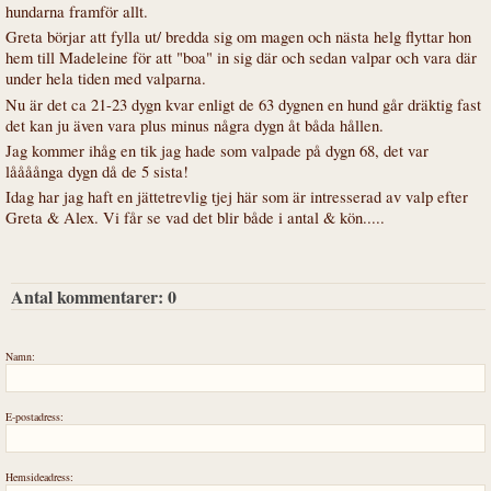
hundarna framför allt.
Greta börjar att fylla ut/ bredda sig om magen och nästa helg flyttar hon
hem till Madeleine för att "boa" in sig där och sedan valpar och vara där
under hela tiden med valparna.
Nu är det ca 21-23 dygn kvar enligt de 63 dygnen en hund går dräktig fast
det kan ju även vara plus minus några dygn åt båda hållen.
Jag kommer ihåg en tik jag hade som valpade på dygn 68, det var
låååånga dygn då de 5 sista!
Idag har jag haft en jättetrevlig tjej här som är intresserad av valp efter
Greta & Alex. Vi får se vad det blir både i antal & kön.....
Antal kommentarer:
0
Namn:
E-postadress:
Hemsideadress: