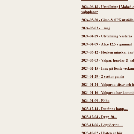
2024-06-18
-
Utställning i Mohed 
valpplaner
2024-05-20
-
Gimo & SPK utställn
2024-05-03
-
1 maj
2024-04-29
-
Utställning Västerås
2024-04-09
-
Alice 12.5 v gammal
2024-03-12
-
Flocken minskar i an
2024-03-03
-
Valpar, hundar & va
2024-02-15
-
Inne på femte veckan
2024-01-29
-
2 veckor gamla
2024-01-24
-
Valparna växer och f
2024-01-16
-
Valparna har kommi
2024-01-09
-
Ebba
2023-12-14
-
Det finns hopp....
2023-12-04
-
Dygn 20...
2023-11-06
-
Löptider nu....
2023-10-02
-
Hösten är här