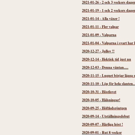
2021-01-26
-
2 och 3 veckors dage
2021-01-19
-
1 och 2 veckors dage
2021-01-14
-
Alla växer !
2021-01-11
-
Fler valpar
2021-01-09
-
Valparna
2021-01-04
-
Valparna i svart har
2020-12-27
-
Jullov !!
2020-12-14
-
Hektisk tid just nu
2020-12-03
-
Denna väntan.....
2020-11-15
-
Lugnet börjar lägga s
2020-11-10
-
Löp för hela slanten..
2020-10-31
-
Höstlovet
2020-10-05
-
Hälsningar!
2020-09-25
-
Höftledsröntgen
2020-09-14
-
Utställningsdebut
2020-09-07
-
Härliga höst !
2020-09-01
-
Rut 8 veckor