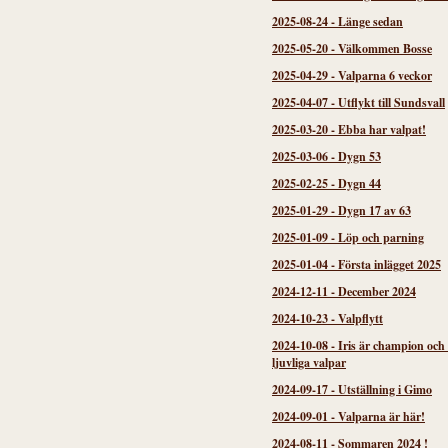
2025-08-24
-
Länge sedan
2025-05-20
-
Välkommen Bosse
2025-04-29
-
Valparna 6 veckor
2025-04-07
-
Utflykt till Sundsvall
2025-03-20
-
Ebba har valpat!
2025-03-06
-
Dygn 53
2025-02-25
-
Dygn 44
2025-01-29
-
Dygn 17 av 63
2025-01-09
-
Löp och parning
2025-01-04
-
Första inlägget 2025
2024-12-11
-
December 2024
2024-10-23
-
Valpflytt
2024-10-08
-
Iris är champion och
ljuvliga valpar
2024-09-17
-
Utställning i Gimo
2024-09-01
-
Valparna är här!
2024-08-11
-
Sommaren 2024 !