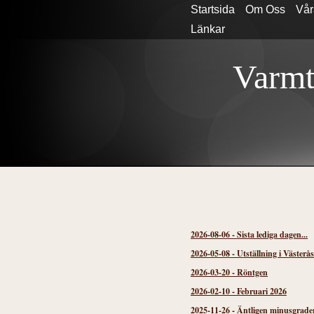
Startsida
Om Oss
Vår
Länkar
Varmt
2026-08-06
-
Sista lediga dagen...
2026-05-08
-
Utställning i Västerå
2026-03-20
-
Röntgen
2026-02-10
-
Februari 2026
2025-11-26
-
Äntligen minusgrader