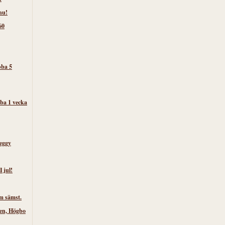
nu!
60
bba 5
ba 1 vecka
eggy
l jul!
m sämst.
ken, Högbo