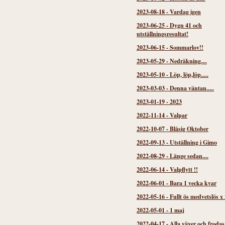
2023-08-18
-
Vardag igen
2023-06-25
-
Dygn 41 och
utställningsresultat!
2023-06-15
-
Sommarlov!!
2023-05-29
-
Nedräkning....
2023-05-10
-
Löp, löp,löp.....
2023-03-03
-
Denna väntan.....
2023-01-19
-
2023
2022-11-14
-
Valpar
2022-10-07
-
Blåsig Oktober
2022-09-13
-
Utställning i Gimo
2022-08-29
-
Länge sedan....
2022-06-14
-
Valpflytt !!
2022-06-01
-
Bara 1 vecka kvar
2022-05-16
-
Fullt ös medvetslös x 
2022-05-01
-
1 maj
2022-04-17
-
Alla växer och frodas