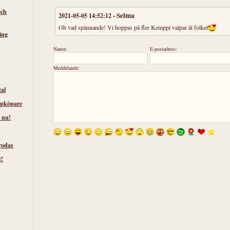
och
-
Selma
2021-05-05 14:52:12
Oh vad spännande! Vi hoppas på fler Kemppi valpar åt folket
ing
Namn:
E-postadress:
Meddelande:
tal
lpköpare
 nu!
rodas
t!