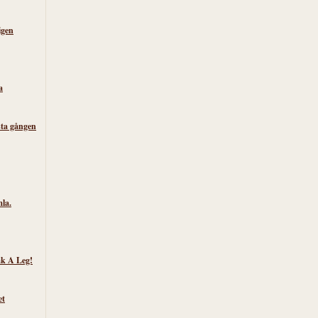
igen
a
sta gången
la.
k A Leg!
et