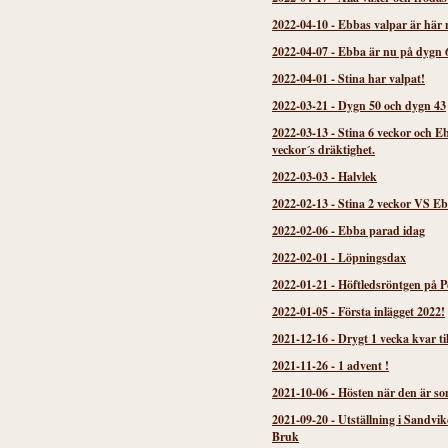
2022-04-10
-
Ebbas valpar är här 
2022-04-07
-
Ebba är nu på dygn 
2022-04-01
-
Stina har valpat!
2022-03-21
-
Dygn 50 och dygn 43
2022-03-13
-
Stina 6 veckor och E
veckor´s dräktighet.
2022-03-03
-
Halvlek
2022-02-13
-
Stina 2 veckor VS Eb
2022-02-06
-
Ebba parad idag
2022-02-01
-
Löpningsdax
2022-01-21
-
Höftledsröntgen på P
2022-01-05
-
Första inlägget 2022!
2021-12-16
-
Drygt 1 vecka kvar til
2021-11-26
-
1 advent !
2021-10-06
-
Hösten när den är so
2021-09-20
-
Utställning i Sandvi
Bruk