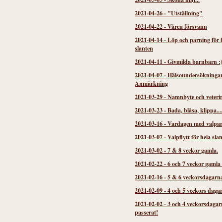
2021-04-26
-
"Utställning"
2021-04-22
-
Våren försvann
2021-04-14
-
Löp och parning för 
slanten
2021-04-11
-
Givmilda barnbarn :
2021-04-07
-
Hälsoundersökninga
Anmärkning
2021-03-29
-
Namnbyte och veteri
2021-03-23
-
Bada, blåsa, klippa...
2021-03-16
-
Vardagen med valpa
2021-03-07
-
Valpflytt för hela sla
2021-03-02
-
7 & 8 veckor gamla.
2021-02-22
-
6 och 7 veckor gamla
2021-02-16
-
5 & 6 veckorsdagarn
2021-02-09
-
4 och 5 veckors daga
2021-02-02
-
3 och 4 veckorsdagar
passerat!