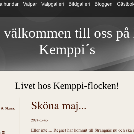
a hundar
Valpar
Valpgalleri
Bildgalleri
Bloggen
Gästbo
 välkommen till oss på
Kemp
pi´s
Livet hos Kemppi-flocken!
Sköna maj...
s & Skara.
2021-05-05
Eller inte.... Regnet har kommit till Strängnäs nu och ska 
 !!!