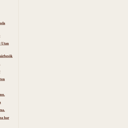
hela
)
r Utan
närbesök
.
r
nten
 nu.
a
rna.
na har