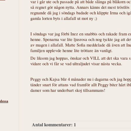
var i går ute och passade på att både slänga på blåkorn oc
så regnet gör någon nytta. Annars känns det mest tröstlös
regnande då jag i söndags badade och klippte Irma och igå
gamla lorten byts i allafall ut mot ny ;)
I söndags var jag förbi Inez en snabbis och rakade fram en 
henne. Spenarna var lite ljusrosa och nog tyckte jag att d
av magen i allafall. Matte Sofia meddelade då även att Inex
familjen upplevde henne lite tröttare än vanligt.
De liksom jag hoppas, önskar och VILL att det ska vara s
vidare och vi får se vad ultraljudet visar nästa vecka.
Peggy och Kajsa blir 4 månader nu i dagarna och jag hoppas
tänder snart för attans vad framför allt Peggy biter hårt i
damer som har underbart skoj tillsammans!
 dessa
Antal kommentarer:
1