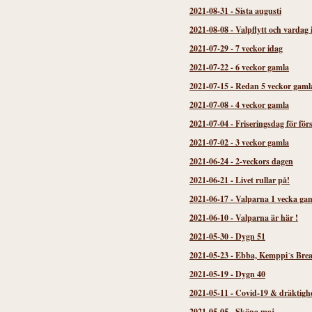
2021-08-31
-
Sista augusti
2021-08-08
-
Valpflytt och vardag 
2021-07-29
-
7 veckor idag
2021-07-22
-
6 veckor gamla
2021-07-15
-
Redan 5 veckor gaml
2021-07-08
-
4 veckor gamla
2021-07-04
-
Friseringsdag för för
2021-07-02
-
3 veckor gamla
2021-06-24
-
2-veckors dagen
2021-06-21
-
Livet rullar på!
2021-06-17
-
Valparna 1 vecka gam
2021-06-10
-
Valparna är här !
2021-05-30
-
Dygn 51
2021-05-23
-
Ebba, Kemppi´s Brea
2021-05-19
-
Dygn 40
2021-05-11
-
Covid-19 & dräktigh
2021-05-05
-
Sköna maj...